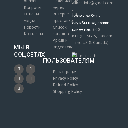
онлайн
Телевидение
allbestiptv@gmail.com
Вопросы-
через
;
Ответы
интернет на
Время работы
Акции
приставке
службы поддержки
Новости
Список
клиентов:
9.00-
Контакты
каналов
6.00(GTM - 5, Eastern
Архив и
Time US & Canada)
МЫ В
видеотека
СОЦСЕТЯХ
ПОЛЬЗОВАТЕЛЯМ
Регистрация
Privacy Policy
Refund Policy
Shopping Policy