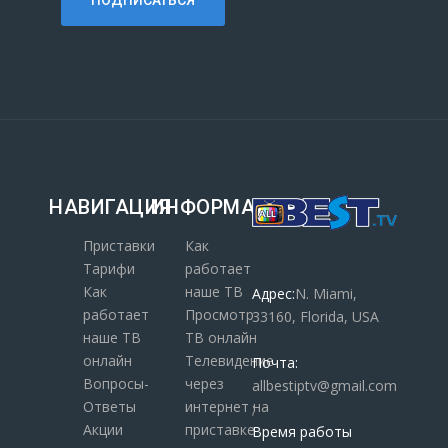
НАВИГАЦИЯ
ИНФОРМАЦИЯ
Приставки
Как
Тарифи
работает
Как
наше ТВ
Адрес:
N. Miami,
работает
Просмотр
33160, Florida, USA
наше ТВ
ТВ онлайн
онлайн
Телевидение
Почта:
Вопросы-
через
allbestiptv@gmail.com
Ответы
интернет на
;
Акции
приставке
Время работы