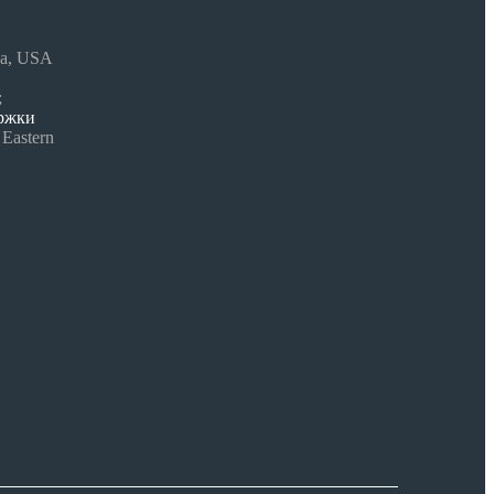
da, USA
;
ержки
 Eastern