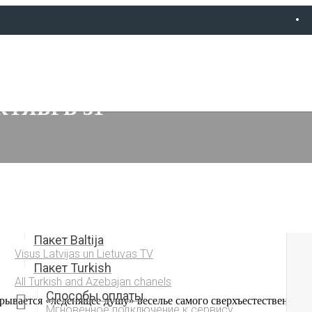
КТЯБРЬ 31
Пакет Baltija
Visus Latvijas un Lietuvas TV
Пакет Turkish
All Turkish and Azebajan chanels
Способы оплаты
врывается «леденящее душу» веселье самого сверхъестественного
Мгновенное подключение к сервису