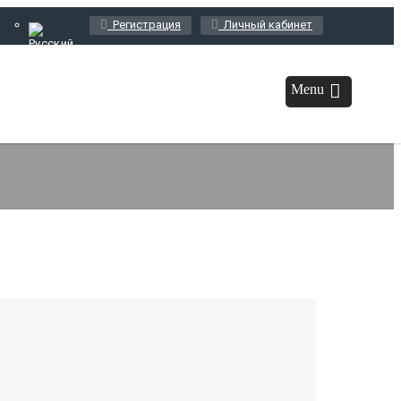
Регистрация
Личный кабинет
Menu
Главная
/
Новости
 праздника года.
Read More »