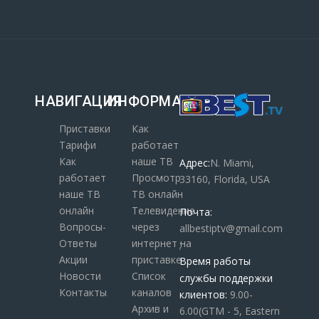
НАВИГАЦИЯ
ИНФОРМАЦИЯ
Приставки
Как
Тарифи
работает
Как
наше ТВ
Адрес:
N. Miami,
работает
Просмотр
33160, Florida, USA
наше ТВ
ТВ онлайн
онлайн
Телевидение
Почта:
Вопросы-
через
allbestiptv@gmail.com
Ответы
интернет на
;
Акции
приставке
Время работы
Новости
Список
службы поддержки
Контакты
каналов
клиентов:
9.00-
Архив и
6.00(GTM - 5, Eastern